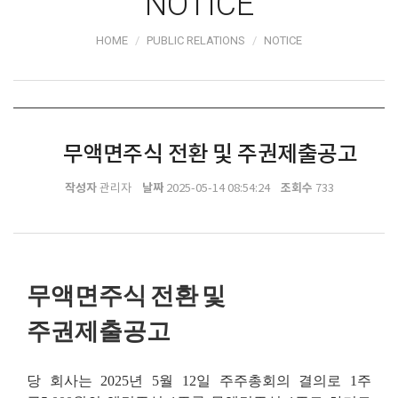
NOTICE
HOME
PUBLIC RELATIONS
NOTICE
무액면주식 전환 및 주권제출공고
작성자
날짜
조회수
관리자
2025-05-14 08:54:24
733
무액면주식
전환
및
주권제출공고
당
회사는
2025
년
5
월
12
일
주주총회의
결의로
1
주