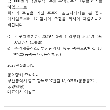
금
5,000
원의
액면주식
1
주를
무액면주식
1
주로
하기로
하였으므로
회사의
주권을
가진
주주와
질권자께서는
본
공고
게재일로부터
1
개월내에
주권을
회사에
제출하시기
바랍니다
.
Ø
주권제출기간
: 2025
년
5
월
14
일부터
2025
년
6
월
16
일까지
(1
개월
)
Ø
주권제출장소
:
부산광역시
중구
광복로
97
번길
18,
905
호
(
동광동
2
가
,
동양빌
딩
)
2025
년
5
월
14
일
동아탱커
주식회사
부산광역시
중구
광복로
97
번길
18, 905
호
(
동광동
2
가
,
동양빌딩
)
대표이사
이성구