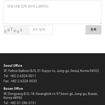
등록
Seoul Office
3F, Yellow Balloon B/D, 31 Supyo-ro, Jung-gu, Seoul, Korea 04552
Tel : +82-2-6324-0011
Fax : +82-2-6324-0033
Busan Office
9F, Dongyang B/D, 18, Gwangbok-ro 97 beon-gil, Jung-gu, Busan,
Korea 48955
Tel : +82-51-246-5151