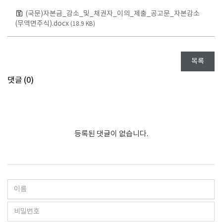
(국문)자본금_감소_및_채권자_이의_제출_공고문_자본감소
(무액면주식).docx
(18.9 KB)
목록
댓글 (
0
)
등록된 댓글이 없습니다.