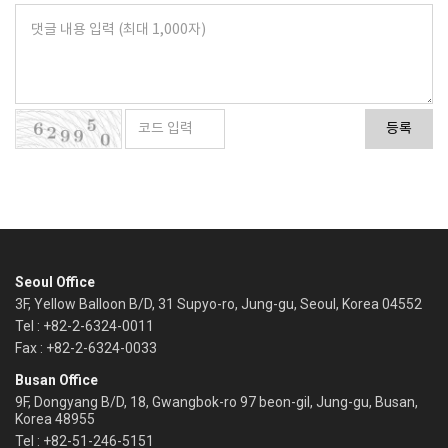
등록
Seoul Office
3F, Yellow Balloon B/D, 31 Supyo-ro, Jung-gu, Seoul, Korea 04552
Tel : +82-2-6324-0011
Fax : +82-2-6324-0033
Busan Office
9F, Dongyang B/D, 18, Gwangbok-ro 97 beon-gil, Jung-gu, Busan,
Korea 48955
Tel : +82-51-246-5151