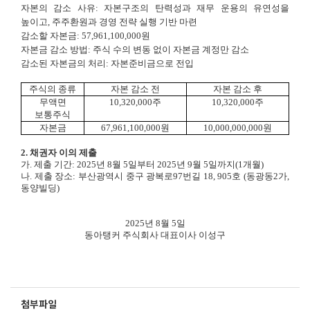
자본의 감소 사유: 자본구조의 탄력성과 재무 운용의 유연성을
높이고, 주주환원과 경영 전략 실행 기반 마련
감소할 자본금: 57,961,100,000원
자본금 감소 방법: 주식 수의 변동 없이 자본금 계정만 감소
감소된 자본금의 처리: 자본준비금으로 전입
주식의 종류
자본 감소 전
자본 감소 후
무액면
10,320,000주
10,320,000주
보통주식
자본금
67,961,100,000원
10,000,000,000원
2. 채권자 이의 제출
가. 제출 기간:
2025
년 8월 5일부터 2025년 9월 5일까지(1개월)
나. 제출 장소: 부산광역시 중구 광복로97번길 18, 905호 (동광동2가,
동양빌딩)
2025년 8월 5일
동아탱커 주식회사 대표이사 이성구
첨부파일